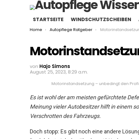
STARTSEITE
WINDSCHUTZSCHEIBEN
You are here:
Home
Autopflege Ratgeber
Motorinstandsetzung
Motorinstandsetzun
von
Hajo Simons
August 25, 2023, 8:29 a.m.
Motorinstandsetzung – unbedingt den Profi
Es ist wohl der am meisten gefürchtete Def
Meinung vieler Autobesitzer hilft in einem s
Verschrotten des Fahrzeugs.
Doch stopp: Es gibt noch eine andere Lösung