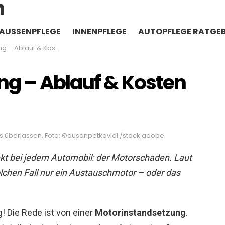
AUSSENPFLEGE
INNENPFLEGE
AUTOPFLEGE RATGE
 – Ablauf & Kosten
g – Ablauf & Kosten
s überlassen. Foto: ©dusanpetkovic1 /stock adobe
ekt bei jedem Automobil: der Motorschaden. Laut
olchen Fall nur ein Austauschmotor – oder das
! Die Rede ist von einer
Motorinstandsetzung
.