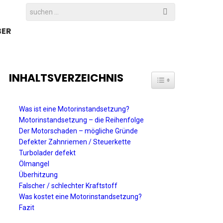
Search
for:
BER
INHALTSVERZEICHNIS
TOGGLE TABLE OF C
Was ist eine Motorinstandsetzung?
Motorinstandsetzung – die Reihenfolge
Der Motorschaden – mögliche Gründe
Defekter Zahnriemen / Steuerkette
Turbolader defekt
Ölmangel
Überhitzung
Falscher / schlechter Kraftstoff
Was kostet eine Motorinstandsetzung?
Fazit