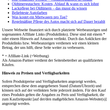
Oldtimergutachen: Kosten, Ablauf & wann es sich lohnt
Lackpflege bei Oldtimern – das musst du wissen
Beliebteste Autofarben
Was kostet ein Mietwagen pro Tag?
Regelmäßige Pflege des Autos macht sich auf Dauer bezahlt
Unsere Webseite finanziert sich durch platzierte Werbeanzeigen und
sogenannten Affiliate Links (Produktlinks). Diese sind mit einem *
oder einem Hinweis auf Amazon verlinkt. Durch das Anklicken der
Produktlinks bzw. Werbeanzeigen verdienen wir einen kleinen
Betrag, der uns hilft, diese Seite weiter zu verbessern.
* = Afilliate-Link (=Werbung)
Als Amazon-Partner verdient der Seitenbetreiber an qualifizierten
Käufen.
Hinweis zu Preisen und Verfügbarkeiten
Sofern Produktpreise und Verfügbarkeiten angezeigt werden,
entsprechen diese dem angegebenen Stand (Datum/Uhrzeit) und
können sich auf der verlinkten Seite jederzeit ändern. Für den Kauf
eines Produkts gelten die Angaben zu Preis und Verfügbarkeit, die
zum Kaufzeitpunkt [auf der/den maßgeblichen Amazon-Website(s)]
angezeigt werden.