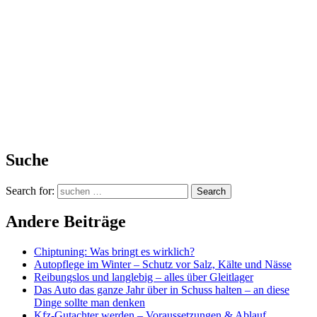
Suche
Search for:
Search
Andere Beiträge
Chiptuning: Was bringt es wirklich?
Autopflege im Winter – Schutz vor Salz, Kälte und Nässe
Reibungslos und langlebig – alles über Gleitlager
Das Auto das ganze Jahr über in Schuss halten – an diese
Dinge sollte man denken
Kfz-Gutachter werden – Voraussetzungen & Ablauf