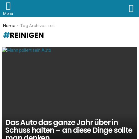
S
Menu
You are here:
Home
Tag Archives: reinigen
REINIGEN
LATEST
STORIES
Das Auto das ganze Jahr über in
Schuss halten – an diese Dinge sollte
man denken