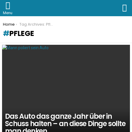
S
Menu
You are here:
Home
Tag Archives: Pflege
PFLEGE
LATEST
STORIES
Das Auto das ganze Jahr über in
Schuss halten – an diese Dinge sollte
man denken